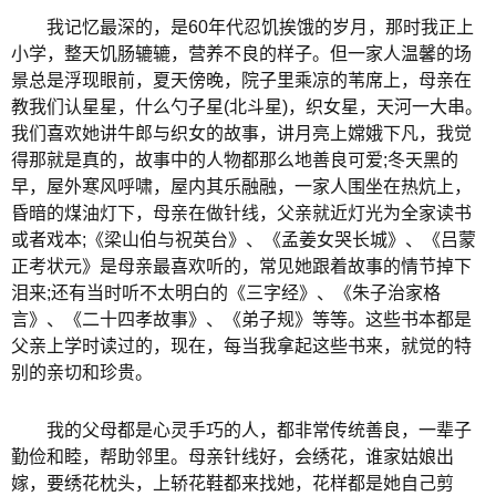
我记忆最深的，是60年代忍饥挨饿的岁月，那时我正上
小学，整天饥肠辘辘，营养不良的样子。但一家人温馨的场
景总是浮现眼前，夏天傍晚，院子里乘凉的苇席上，母亲在
教我们认星星，什么勺子星(北斗星)，织女星，天河一大串。
我们喜欢她讲牛郎与织女的故事，讲月亮上嫦娥下凡，我觉
得那就是真的，故事中的人物都那么地善良可爱;冬天黑的
早，屋外寒风呼啸，屋内其乐融融，一家人围坐在热炕上，
昏暗的煤油灯下，母亲在做针线，父亲就近灯光为全家读书
或者戏本;《梁山伯与祝英台》、《孟姜女哭长城》、《吕蒙
正考状元》是母亲最喜欢听的，常见她跟着故事的情节掉下
泪来;还有当时听不太明白的《三字经》、《朱子治家格
言》、《二十四孝故事》、《弟子规》等等。这些书本都是
父亲上学时读过的，现在，每当我拿起这些书来，就觉的特
别的亲切和珍贵。
我的父母都是心灵手巧的人，都非常传统善良，一辈子
勤俭和睦，帮助邻里。母亲针线好，会绣花，谁家姑娘出
嫁，要绣花枕头，上轿花鞋都来找她，花样都是她自己剪