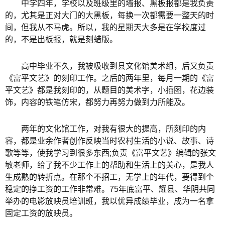
中学四年，学校以及班级里的墙报、黑板报都是我负责
的，尤其是正对大门的大黑板，每换一次都需要一整天的时
间，但我从不马虎。所以，我的星期天大多是在学校度过
的，不是出板报，就是刻蜡版。
高中毕业不久，我被吸收到县文化馆美术组，后又负责
《富平文艺》的刻印工作。之后的两年里，每月一期的《富
平文艺》都是我刻印的，从题目的美术字，小插图，花边装
饰，内容的铁笔仿宋，都努力再努力做到力所能及。
两年的文化馆工作，对我有很大的提高，所刻印的内
容，都是业余作者创作反映当时农村生活的小说、故事、诗
歌等等，使我学习到很多东西;负责《富平文艺》编辑的张文
敏老师，给了我不少工作上的帮助和生活上的关心，是我人
生成熟的转折点。在那个不招工，无学上的年代，要得到个
稳定的挣工资的工作非常难。75年底富平、耀县、华阴共同
举办的电影放映员培训班，我以优异成绩毕业，成为一名拿
固定工资的放映员。