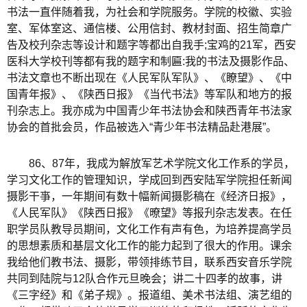
书法一直伴随着我，为社会和学院服务。学院的校徽、实验
室、军体室这、通信楼、公用信封、教材封面、招生简章广
告及校刋杂志等设计和题字等都出自我手;宝鸡的21军，西安
医科大学校刊等都有我的题字和制匾:我的书法及摄影作品、
书法文章也不断出现在《人民军队军队》、《瞭望》、《中
国青年报》、《陕西日报》《当代书法》等军队和地方的报
刊杂志上。我亦成为中国青少年书法协会和陕西青年书法家
协会的首批会员，作品被选入“青少年书法精品赴港展”。
86、87年，我成为解放军艺术学院文化工作系的学员，
学习文化工作的管理知识，学成回到西安陆军学院担任新闻
摄影干亊，一年期间有数十幅新闻摄影稿在《经济日报》，
《人民军队》《陕西日报》《暸望》等报刋杂志发表。在任
职学员队教导员期间，文化工作有声有色，为培养提高学员
的思想素质和基层文化工作的能力起到了很大的作用。课余
我给他们教书法、摄影，带领排练节目，联系西安音乐学院
共同到陆院与12队合作元旦晚会；讲二十四孝的故事，讲
《三字经》和《弟子规》。报道组、美术书法组、演艺组的