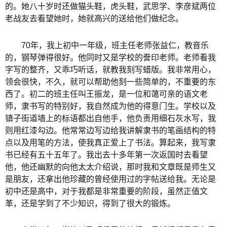
的。她八十岁时还做猫头鞋，虎头鞋，武思学、李彦斌两位
老战友去看望她时，她就高兴的送给他们做纪念。
70年，我上初中一年级，班主任老师张益仁，教音乐
的，钢琴弹得很好。他同时又是学校的誊印老师。老师看我
字写的整齐，又乖巧听话，就教我刻写蜡版。我非常用心，
领会很快，不久，就可以帮助他刻一些简单的，不重要的东
西了。初二的班主任叫王振龙，是一位和蔼可亲的语文老
师，隶书写的特别好，我自然成为他的得意门生。学校以及
镇子街道墙上的标语都出自他手，他负责用细石灰水写，我
则用红漆勾边。他常常边写边给我讲解隶书的笔画结构的特
点以及用笔的方法，使我真正爱上了书法。算起来，我写隶
书已经有五十五年了。我出去十多年第一次返国时去看望
他，他还幽默的向他太太介绍说，那时我和文章既是师生又
是朋友，还拿出他珍藏的曾经使用过的字帖送给我。无论是
初中还是高中，对于我都是非常重要的阶段，虽然正值文
革，还是学到了不少知识，得到了很大的锻炼。