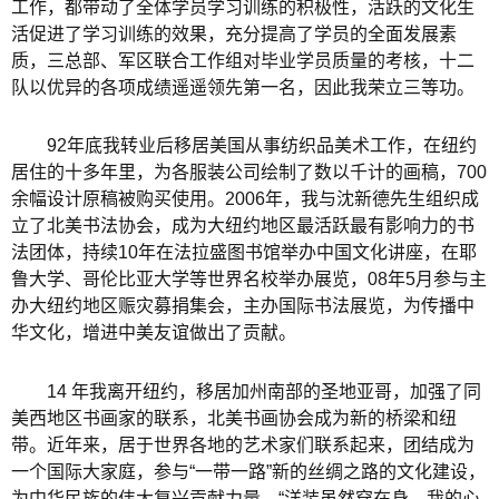
工作，都带动了全体学员学习训练的积极性，活跃的文化生
活促进了学习训练的效果，充分提高了学员的全面发展素
质，三总部、军区联合工作组对毕业学员质量的考核，十二
队以优异的各项成绩遥遥领先第一名，因此我荣立三等功。
92年底我转业后移居美国从事纺织品美术工作，在纽约
居住的十多年里，为各服装公司绘制了数以千计的画稿，700
余幅设计原稿被购买使用。2006年，我与沈新德先生组织成
立了北美书法协会，成为大纽约地区最活跃最有影响力的书
法团体，持续10年在法拉盛图书馆举办中国文化讲座，在耶
鲁大学、哥伦比亚大学等世界名校举办展览，08年5月参与主
办大纽约地区赈灾募捐集会，主办国际书法展览，为传播中
华文化，增进中美友谊做出了贡献。
14 年我离开纽约，移居加州南部的圣地亚哥，加强了同
美西地区书画家的联系，北美书画协会成为新的桥梁和纽
带。近年来，居于世界各地的艺术家们联系起来，团结成为
一个国际大家庭，参与“一带一路”新的丝绸之路的文化建设，
为中华民族的伟大复兴贡献力量。“洋装虽然穿在身，我的心