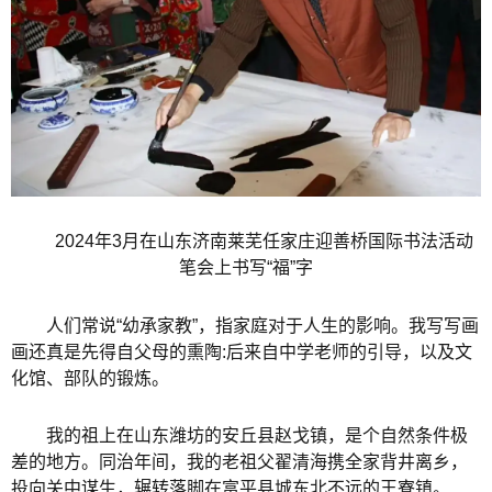
2024年3月在山东济南莱芜任家庄迎善桥国际书法活动
笔会上书写“福”字
人们常说“幼承家教”，指家庭对于人生的影响。我写写画
画还真是先得自父母的熏陶:后来自中学老师的引导，以及文
化馆、部队的锻炼。
我的祖上在山东潍坊的安丘县赵戈镇，是个自然条件极
差的地方。同治年间，我的老祖父翟清海携全家背井离乡，
投向关中谋生，辗转落脚在富平县城东北不远的王寮镇。