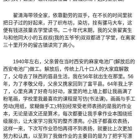
翟清海带领全家，依靠勤劳的双手，在不长的时间里就
把日子过的好起来，开了织布坊，染坊，拴有骡马大车，这
便有钱送孩童去学堂读书。二十年代末期，我的父亲翟寅生
与和他同大小的五叔叔(我的五爷爷)双双都进了学堂，在离家
三十里开外的留古镇读完了高小。
1940年左右，父亲曾在当时西安的麻家电池厂(解放后的
西安电池厂)做工。解放后，传统上几十口人的大家庭解散
了，父母去了陕西的眉县生活，我在56年就出生在那里。56
年，为了孝敬父母，父亲又携家回到了富平县。64年我上学
了，心里充满了好奇与好动，家里的地上墙上都让我画满了
粉笔画，学校里我最喜欢的课程是写仿(书法课)，画画与手工
劳动(用纸，浆糊做手工);特别经常受老师表扬的是我的作业
本，无论是语文还是算术，每次都要让我手拿作业本围绕班
级展示，让大家学习我写的整齐漂亮。小孩子都喜欢表扬，
这样一来，下次写作业恐怕再得不到表扬，就要比上次更加
努力和认真，以至到了我做作业的主要目的是为了把字写漂