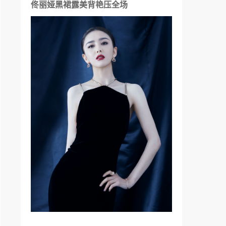
佟丽娅黑裙露美背艳压全场