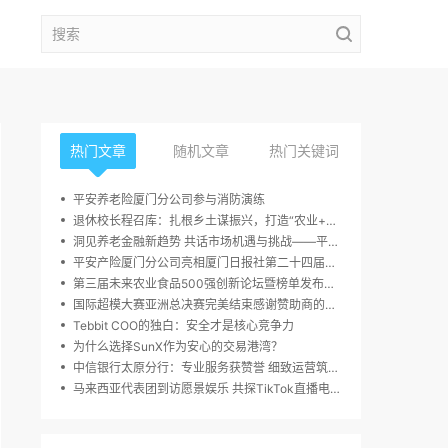
热门文章
随机文章
热门关键词
平安养老险厦门分公司参与消防演练
退休校长程召库：扎根乡土谋振兴，打造“农业+多业态”融合发展新样本
洞见养老金融新趋势 共话市场机遇与挑战——平安养老广东分公司年金客户论坛在京成功举办
平安产险厦门分公司亮相厦门日报社第二十四届读者嘉年华活动
第三届未来农业食品500强创新论坛暨榜单发布周，10月23日于深圳圆满举行
国际超模大赛亚洲总决赛完美结束感谢赞助商的大力支持
Tebbit COO的独白：安全才是核心竞争力
为什么选择SunX作为安心的交易港湾？
中信银行太原分行：专业服务获赞誉 细致运营筑信任
马来西亚代表团到访愿景娱乐 共探TikTok直播电商增长新路径