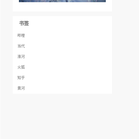
书签
哔哩
当代
淮河
火狐
知乎
黄河