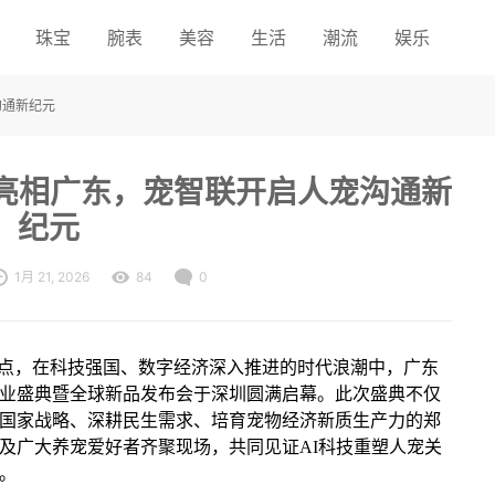
珠宝
腕表
美容
生活
潮流
娱乐
沟通新纪元
圈亮相广东，宠智联开启人宠沟通新
纪元
1月 21, 2026
84
0
节点，在科技强国、数字经济深入推进的时代浪潮中，广东
业盛典暨全球新品发布会于深圳圆满启幕。此次盛典不仅
国家战略、深耕民生需求、培育宠物经济新质生产力的郑
及广大养宠爱好者齐聚现场，共同见证AI科技重塑人宠关
。