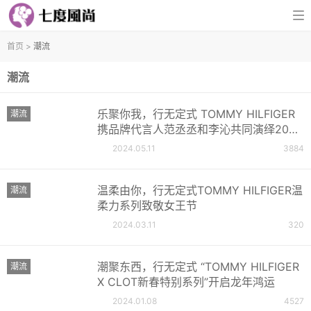
首页
>
潮流
潮流
乐聚你我，行无定式 TOMMY HILFIGER
潮流
携品牌代言人范丞丞和李沁共同演绎2024
春夏广告大片
2024.05.11
3884
温柔由你，行无定式TOMMY HILFIGER温
潮流
柔力系列致敬女王节
2024.03.11
320
潮聚东西，行无定式 “TOMMY HILFIGER
潮流
X CLOT新春特别系列”开启龙年鸿运
2024.01.08
4527