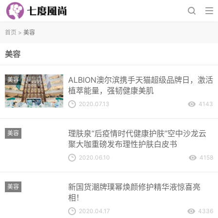
首页
>
美容
美容
ALBION澳尔滨携手天猫超级品牌日，激活
美容
植萃能量，强韧健康美肌
2020.07.13
4143
理肤泉“后疫情时代健康护肤”空中沙龙云
美容
聚大咖重磅发布理性护肤白皮书
2020.06.10
4158
新国货潮牌璞幂焕颜修护精华液惊喜亮
美容
相！
2020.04.17
4336