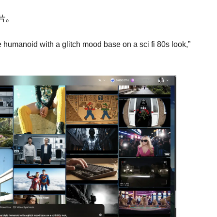
片。
anoid with a glitch mood base on a sci fi 80s look,”