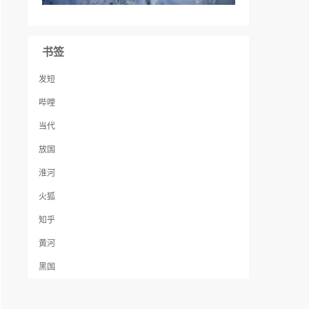
书签
发短
哔哩
当代
放国
淮河
火狐
知乎
黄河
黑国