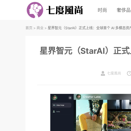
时尚
奢侈品
首页
>
商业
>
星界智元（StarAI）正式上线：全球首个 AI 多模态
星界智元（StarAI）正
七度風尚