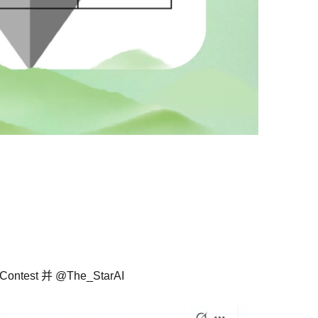
test 并 @The_StarAI