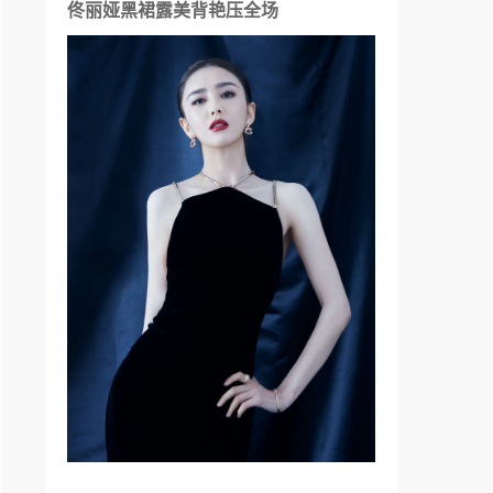
佟丽娅黑裙露美背艳压全场