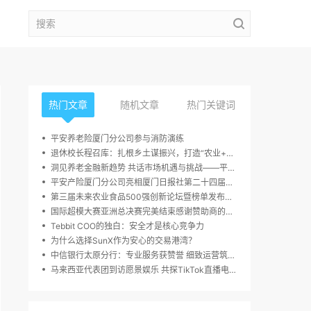
热门文章
随机文章
热门关键词
平安养老险厦门分公司参与消防演练
退休校长程召库：扎根乡土谋振兴，打造“农业+多业态”融合发展新样本
洞见养老金融新趋势 共话市场机遇与挑战——平安养老广东分公司年金客户论坛在京成功举办
平安产险厦门分公司亮相厦门日报社第二十四届读者嘉年华活动
第三届未来农业食品500强创新论坛暨榜单发布周，10月23日于深圳圆满举行
国际超模大赛亚洲总决赛完美结束感谢赞助商的大力支持
Tebbit COO的独白：安全才是核心竞争力
为什么选择SunX作为安心的交易港湾？
中信银行太原分行：专业服务获赞誉 细致运营筑信任
马来西亚代表团到访愿景娱乐 共探TikTok直播电商增长新路径