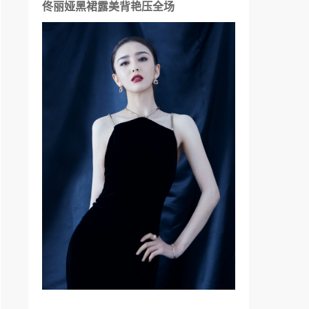
佟丽娅黑裙露美背艳压全场