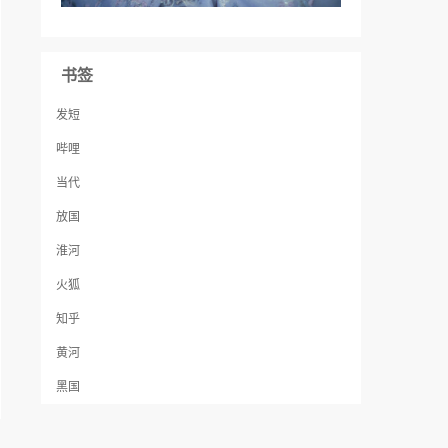
书签
发短
哔哩
当代
放国
淮河
火狐
知乎
黄河
黑国