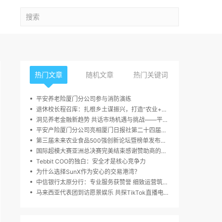
热门文章
随机文章
热门关键词
平安养老险厦门分公司参与消防演练
退休校长程召库：扎根乡土谋振兴，打造“农业+多业态”融合发展新样本
洞见养老金融新趋势 共话市场机遇与挑战——平安养老广东分公司年金客户论坛在京成功举办
平安产险厦门分公司亮相厦门日报社第二十四届读者嘉年华活动
第三届未来农业食品500强创新论坛暨榜单发布周，10月23日于深圳圆满举行
国际超模大赛亚洲总决赛完美结束感谢赞助商的大力支持
Tebbit COO的独白：安全才是核心竞争力
为什么选择SunX作为安心的交易港湾？
中信银行太原分行：专业服务获赞誉 细致运营筑信任
马来西亚代表团到访愿景娱乐 共探TikTok直播电商增长新路径