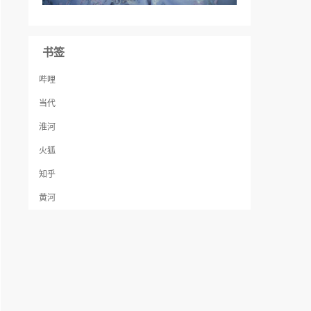
书签
哔哩
当代
淮河
火狐
知乎
黄河