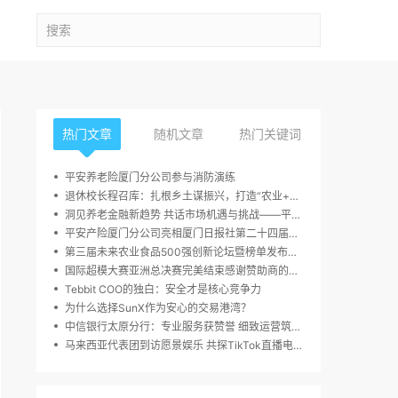
热门文章
随机文章
热门关键词
平安养老险厦门分公司参与消防演练
退休校长程召库：扎根乡土谋振兴，打造“农业+多业态”融合发展新样本
洞见养老金融新趋势 共话市场机遇与挑战——平安养老广东分公司年金客户论坛在京成功举办
平安产险厦门分公司亮相厦门日报社第二十四届读者嘉年华活动
第三届未来农业食品500强创新论坛暨榜单发布周，10月23日于深圳圆满举行
国际超模大赛亚洲总决赛完美结束感谢赞助商的大力支持
Tebbit COO的独白：安全才是核心竞争力
为什么选择SunX作为安心的交易港湾？
中信银行太原分行：专业服务获赞誉 细致运营筑信任
马来西亚代表团到访愿景娱乐 共探TikTok直播电商增长新路径