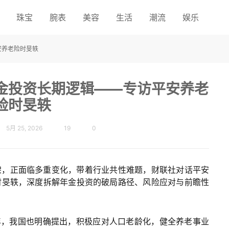
珠宝
腕表
美容
生活
潮流
娱乐
安养老险时旻轶
金投资长期逻辑——专访平安养老
险时旻轶
5月 25, 2026
19
0
架，正面临多重变化，带着行业共性难题，财联社对话平安
时旻轶，深度拆解年金投资的破局路径、风险应对与前瞻性
之年，我国也明确提出，积极应对人口老龄化，健全养老事业