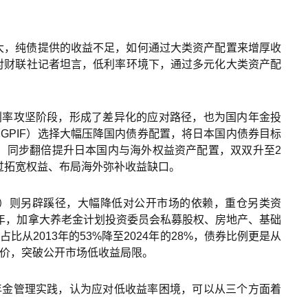
大，纯债提供的收益不足，如何通过大类资产配置来增厚收
对财联社记者坦言，低利率环境下，通过多元化大类资产配
利率攻坚阶段，形成了差异化的应对路径，也为国内年金投
GPIF）选择大幅压降国内债券配置，将日本国内债券目标
25%，同步翻倍提升日本国内与海外权益资产配置，双双升至2
过拓宽权益、布局海外弥补收益缺口。
IB）则另辟蹊径，大幅降低对公开市场的依赖，重仓另类资
财年，加拿大养老金计划投资委员会私募股权、房地产、基础
比从2013年的53%降至2024年的28%，债券比例更是从
溢价，突破公开市场低收益局限。
年金管理实践，认为应对低收益率困境，可以从三个方面着