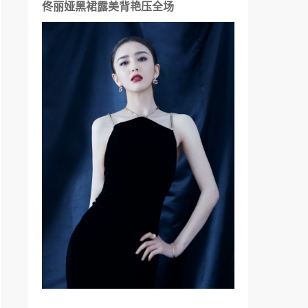
佟丽娅黑裙露美背艳压全场