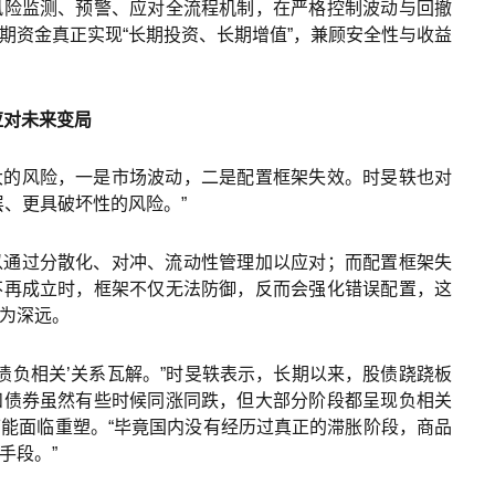
风险监测、预警、应对全流程机制，在严格控制波动与回撤
期资金真正实现“长期投资、长期增值”，兼顾安全性与收益
应对未来变局
大的风险，一是市场波动，二是配置框架失效。时旻轶也对
层、更具破坏性的风险。”
以通过分散化、对冲、流动性管理加以应对；而配置框架失
不再成立时，框架不仅无法防御，反而会强化错误配置，这
为深远。
债负相关’关系瓦解。”时旻轶表示，长期以来，股债跷跷板
和债券虽然有些时候同涨同跌，但大部分阶段都呈现负相关
能面临重塑。“毕竟国内没有经历过真正的滞胀阶段，商品
手段。”