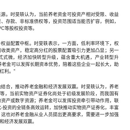
来源。时旻轶认为，当前养老资金可投资产相对受限、收益
票、存款、非标准债权等，投资范围适当能否扩容，例如，
VC等股权投资等。
升权益配置中枢。时旻轶表示，一方面，低利率环境下，权
固收类资产，稳定高分红的股票配置吸引力更加凸显；另一
式式微，经济加快转型升级，蕴含重大机遇，产业转型升
养老金可以发挥长期资本优势，陪着这些企业一起长大，助
红利。”
融结合，推动养老金融和经济发展双赢。时旻轶认为，养老
Ts等，当前实物资产证券化尚处于初级发展阶段，而我国有
物资产或数字资源；养老金可以发挥投资牵引带动作用，联
化-投资的全链条高效运转，加快推动实物资产证券化，丰富
，这也对养老金融从业人员提出更高要求，需要进一步加强
和经济发展双赢。