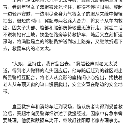
车内汽油味呛得人几乎无法呼吸，冀超先爬到副驾驶位
置，看到年轻女子双腿被死死卡住，疼得不停掉眼泪。冀超
一边轻声安慰，一边用尽全身力气将女子的腿从夹缝中慢慢
抽出，很短的时间，冀超与两名路人合力，将女子从车内救
出。因女子头部、腹部和腿部伤势较重无法行走，冀超二话
不说将她背上坡，扶坐在路旁等待救护车，随后又立刻折返
深沟，将满脸是血的驾驶员护送到坡上路旁，又继续折返下
去，救援车内的老太太。
“大娘，坚持住，我背您出去。” 冀超轻声对老太太说
道，得到老人微弱的点头回应后，他与随后赶到的辖区派出
所民警相互配合，将老人从变形的座椅间小心拖出，搀扶着
老人从车顶天窗的缺口慢慢爬出，安全安置在路边的安全地
带。
直至救护车和消防车赶到现场，确认伤者均得到妥善救
治后，冀超才向民警详细讲述了救援经过，因家中有急事需
要处理，他便默默驱车离开，继续赶往阳原老家办理事务。