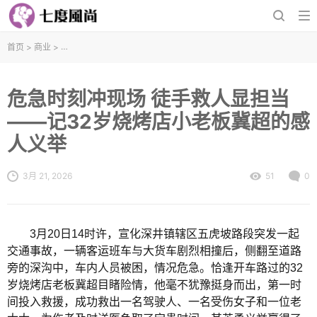
首页
>
商业
>
危急时刻冲现场 徒手救人显担当——记32岁烧烤店小老板冀超的感
危急时刻冲现场 徒手救人显担当
——记32岁烧烤店小老板冀超的感
人义举
3月 21, 2026
51
0
3月20日14时许，宣化深井镇辖区五虎坡路段突发一起
交通事故，一辆客运班车与大货车剧烈相撞后，侧翻至道路
旁的深沟中，车内人员被困，情况危急。恰逢开车路过的32
岁烧烤店老板冀超目睹险情，他毫不犹豫挺身而出，第一时
间投入救援，成功救出一名驾驶人、一名受伤女子和一位老