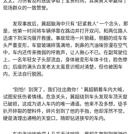
太太，为伤者及时送医争取了宝贵时间，其英勇义举赢得了
现场群众的一致赞誉。
发现事故后，冀超脑海中只有 “赶紧救人” 一个念头，那
是，他第一时间将车辆停靠在路边并打开双闪，和两位路人
迅速下到深沟展开救援。事故现场一片狼藉，侧翻的班车车
头严重变形，车窗玻璃碎落满地，刺鼻的汽油味弥漫在空气
中，车内还传来微弱的呼救声，让人揪心不已。在副驾驶位
上，一名年轻女子头部流血，身体被变形车体卡住，脸色惨
白；后座的满头白发老太太虽意识相对清楚，但也被困车
内，无法自行脱困。
“别怕！别哭了，我们往出救你！” 冀超朝着车内大喊，
试图安抚伤者情绪。危急关头，冀超绕到车头发现车顶天窗
已破损，这成为进入车内的唯一通道。他来不及多想，徒手
扒开碎裂的塑料件，碎片划到了他的手指，他却浑然不觉，
硬是清理出通畅的天窗口，随即钻进狭窄的车内。