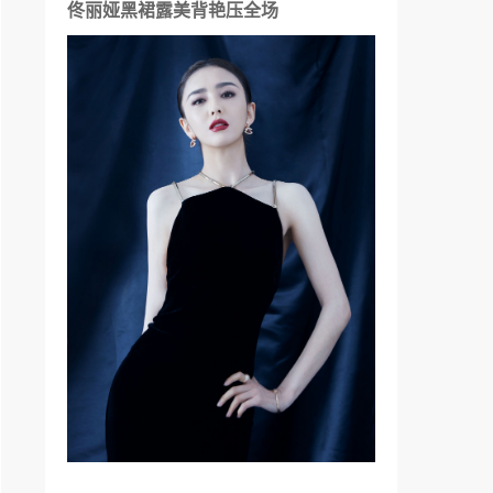
佟丽娅黑裙露美背艳压全场