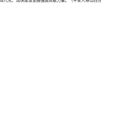
现代化、加快建设金融强国贡献力量。（平安人寿山西分