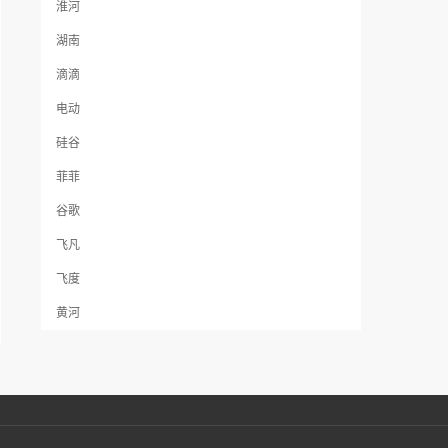
淮河
湖南
滴滴
电动
硅谷
菲菲
谷歌
飞凡
飞度
黄河