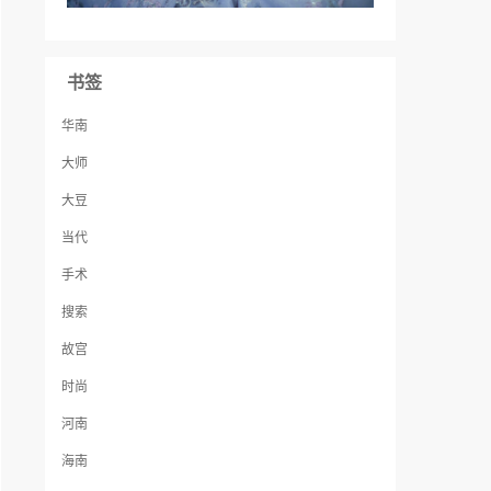
书签
华南
大师
大豆
当代
手术
搜索
故宫
时尚
河南
海南