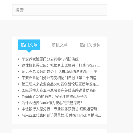
热门文章
随机文章
热门关键词
平安养老险厦门分公司参与消防演练
退休校长程召库：扎根乡土谋振兴，打造“农业+多业态”融合发展新样本
洞见养老金融新趋势 共话市场机遇与挑战——平安养老广东分公司年金客户论坛在京成功举办
平安产险厦门分公司亮相厦门日报社第二十四届读者嘉年华活动
第三届未来农业食品500强创新论坛暨榜单发布周，10月23日于深圳圆满举行
国际超模大赛亚洲总决赛完美结束感谢赞助商的大力支持
Tebbit COO的独白：安全才是核心竞争力
为什么选择SunX作为安心的交易港湾？
中信银行太原分行：专业服务获赞誉 细致运营筑信任
马来西亚代表团到访愿景娱乐 共探TikTok直播电商增长新路径