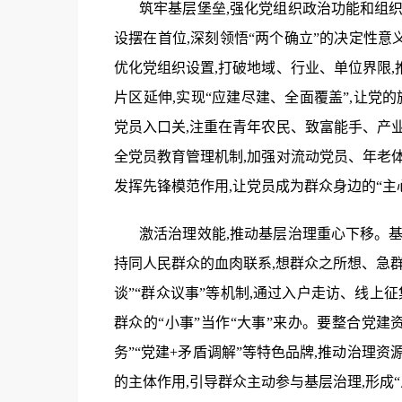
筑牢基层堡垒,强化党组织政治功能和组
设摆在首位,深刻领悟“两个确立”的决定性意义
优化党组织设置,打破地域、行业、单位界限
片区延伸,实现“应建尽建、全面覆盖”,让党
党员入口关,注重在青年农民、致富能手、产
全党员教育管理机制,加强对流动党员、年老
发挥先锋模范作用,让党员成为群众身边的“主
激活治理效能,推动基层治理重心下移。
持同人民群众的血肉联系,想群众之所想、急群
谈”“群众议事”等机制,通过入户走访、线上
群众的“小事”当作“大事”来办。要整合党建
务”“党建+矛盾调解”等特色品牌,推动治理
的主体作用,引导群众主动参与基层治理,形成