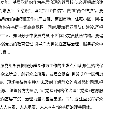
织功能。基层党组织作为基层治理的领导核心,必须把政治建
,增强“四个意识”、坚定“四个自信”、做到“两个维护”。要
,推动党的组织和工作向产业链、商圈市场、住宅小区、网格
的旗帜在基层一线高高飘扬。同时,要加强党员队伍建设,严把
业工人、知识分子中发展党员,不断优化党员队伍结构。要健
体弱党员的教育管理,引导广大党员在基层治理、服务群众中
心骨”。
基层党组织要把服务群众作为工作的出发点和落脚点,始终保
众之所急、解群众之所难。要建立健全“党员联户”“民情恳
征集、现场接待等多种方式,及时了解群众的急难愁盼问题,把
资源、统筹各方力量,打造“党建+网格化治理”“党建+志愿服
资源向基层下沉、治理力量向基层集聚。同时,要注重发挥群众
“人人有责、人人尽责、人人享有”的基层治理共同体。