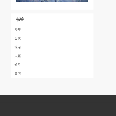
书签
哔哩
当代
淮河
火狐
知乎
黄河