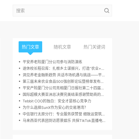
热门文章
随机文章
热门关键词
平安养老险厦门分公司参与消防演练
退休校长程召库：扎根乡土谋振兴，打造“农业+多业态”融合发展新样本
洞见养老金融新趋势 共话市场机遇与挑战——平安养老广东分公司年金客户论坛在京成功举办
第三届未来农业食品500强创新论坛暨榜单发布周，10月23日于深圳圆满举行
平安产险厦门分公司亮相厦门日报社第二十四届读者嘉年华活动
国际超模大赛亚洲总决赛完美结束感谢赞助商的大力支持
Tebbit COO的独白：安全才是核心竞争力
为什么选择SunX作为安心的交易港湾？
中信银行太原分行：专业服务获赞誉 细致运营筑信任
马来西亚代表团到访愿景娱乐 共探TikTok直播电商增长新路径