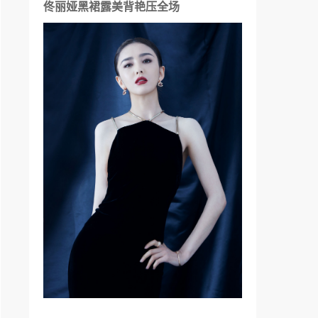
佟丽娅黑裙露美背艳压全场