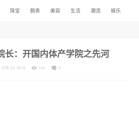
珠宝
腕表
美容
生活
潮流
娱乐
院长：开国内体产学院之先河
12月 05, 2025
140
0