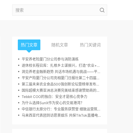
热门文章
随机文章
热门关键词
平安养老险厦门分公司参与消防演练
退休校长程召库：扎根乡土谋振兴，打造“农业+多业态”融合发展新样本
洞见养老金融新趋势 共话市场机遇与挑战——平安养老广东分公司年金客户论坛在京成功举办
平安产险厦门分公司亮相厦门日报社第二十四届读者嘉年华活动
第三届未来农业食品500强创新论坛暨榜单发布周，10月23日于深圳圆满举行
国际超模大赛亚洲总决赛完美结束感谢赞助商的大力支持
Tebbit COO的独白：安全才是核心竞争力
为什么选择SunX作为安心的交易港湾？
中信银行太原分行：专业服务获赞誉 细致运营筑信任
马来西亚代表团到访愿景娱乐 共探TikTok直播电商增长新路径