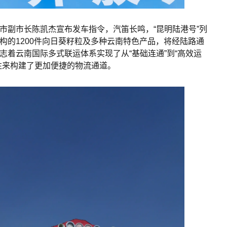
市副市长陈凯杰宣布发车指令，汽笛长鸣，“昆明陆港号”列
构的1200件向日葵籽粒及多种云南特色产品，将经陆路通
志着云南国际多式联运体系实现了从“基础连通”到“高效运
往来构建了更加便捷的物流通道。