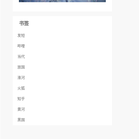
书签
发短
哔哩
当代
放国
淮河
火狐
知乎
黄河
黑国