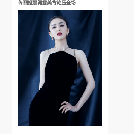
佟丽娅黑裙露美背艳压全场