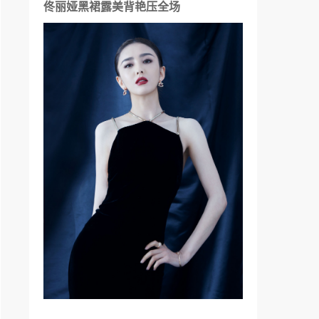
佟丽娅黑裙露美背艳压全场