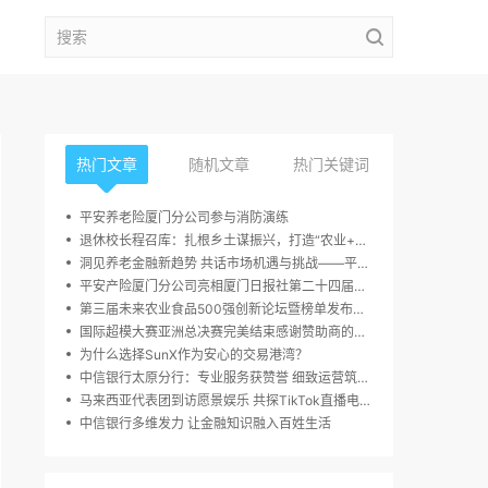
热门文章
随机文章
热门关键词
平安养老险厦门分公司参与消防演练
退休校长程召库：扎根乡土谋振兴，打造“农业+多业态”融合发展新样本
洞见养老金融新趋势 共话市场机遇与挑战——平安养老广东分公司年金客户论坛在京成功举办
平安产险厦门分公司亮相厦门日报社第二十四届读者嘉年华活动
第三届未来农业食品500强创新论坛暨榜单发布周，10月23日于深圳圆满举行
国际超模大赛亚洲总决赛完美结束感谢赞助商的大力支持
为什么选择SunX作为安心的交易港湾？
中信银行太原分行：专业服务获赞誉 细致运营筑信任
马来西亚代表团到访愿景娱乐 共探TikTok直播电商增长新路径
中信银行多维发力 让金融知识融入百姓生活