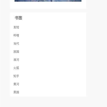
书签
发短
哔哩
当代
放国
淮河
火狐
知乎
黄河
黑国