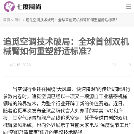
首页
>
商业
>
追觅空调技术破局：全球首创双机械臂如何重塑舒适标准？
追觅空调技术破局：全球首创双机
械臂如何重塑舒适标准？
4月 16, 2026
21
0
当空调行业还在围绕“大风量、快速降温”的传统逻辑进行
参数内卷时，追觅空调已经以一项又一项源自工业精密机械
领域的跨界技术，为整个行业开辟了新的价值赛道。近日，
随着追觅再次发布全球品牌代言人刘亦菲的精美TVC和海
报，其空气场景旗舰产品线追觅空调，凭借全球首创的双机
械臂驭风系统，也向外界展示了智能大家电从“温度调节工具”
向“空间舒适管家”跃迁的完整技术路径。