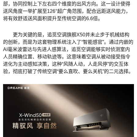
部，协同控制上下左右四个维度的出风方向。这一设计使得
送风角度一举扩展至126°超广角范围，配合远距送风能力，
将有效舒适送风面积提升至传统空调的6.6倍。
更为关键的是，追觅空调旗舰X50并未止步于机械结构
的创新，而是为这套物理系统注入了“智能感官”。通过内嵌的
AI毫米波雷达与先进人感算法，追觅空调能够实时侦测室内
人员精确位置、移动轨迹等。这意味着空调从被动接受指令
进化为主动感知决策，这种“风随人动，人走风停”的交互体
验，彻底打破了传统空调“要么直吹、要么关机”的二元选择。